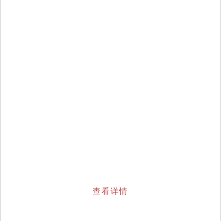
彩箱礼盒
璀璨人生路,好运箱伴行
查看详情